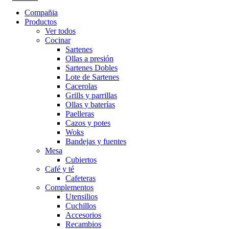
Compañia
Productos
Ver todos
Cocinar
Sartenes
Ollas a presión
Sartenes Dobles
Lote de Sartenes
Cacerolas
Grills y parrillas
Ollas y baterías
Paelleras
Cazos y potes
Woks
Bandejas y fuentes
Mesa
Cubiertos
Café y té
Cafeteras
Complementos
Utensilios
Cuchillos
Accesorios
Recambios