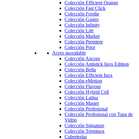
Colección Efficient Orange
Colección Fast Click
Colección Foodie
Colección Gastro
Colección Infinity
Colección Life
Colección Market
Colección Premiere
Colección Prior
Acero inoxidable
Colección Ancora
Colección Antistick Inox Edition
Colección Bella
Colección Efficient Inox
Colección eMotion
Colección Flavour
Colección Hybrid Cell
Colección Latina
Colección Master
Colección Profesional
Colección Profesional con Tapa de
Vidrio
Colección Signature
Colección Terminox
Cuberterías