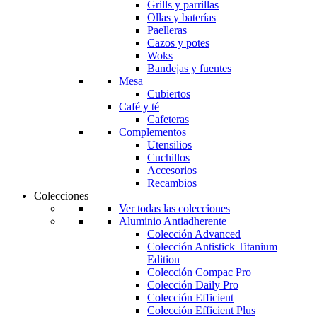
Grills y parrillas
Ollas y baterías
Paelleras
Cazos y potes
Woks
Bandejas y fuentes
Mesa
Cubiertos
Café y té
Cafeteras
Complementos
Utensilios
Cuchillos
Accesorios
Recambios
Colecciones
Ver todas las colecciones
Aluminio Antiadherente
Colección Advanced
Colección Antistick Titanium
Edition
Colección Compac Pro
Colección Daily Pro
Colección Efficient
Colección Efficient Plus