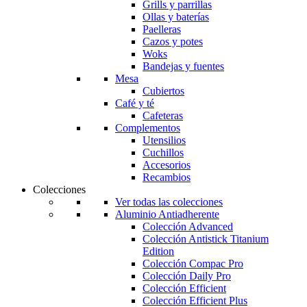
Grills y parrillas
Ollas y baterías
Paelleras
Cazos y potes
Woks
Bandejas y fuentes
Mesa
Cubiertos
Café y té
Cafeteras
Complementos
Utensilios
Cuchillos
Accesorios
Recambios
Colecciones
Ver todas las colecciones
Aluminio Antiadherente
Colección Advanced
Colección Antistick Titanium
Edition
Colección Compac Pro
Colección Daily Pro
Colección Efficient
Colección Efficient Plus