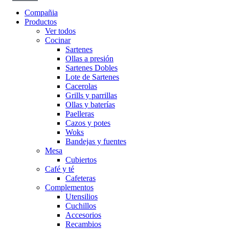
Compañia
Productos
Ver todos
Cocinar
Sartenes
Ollas a presión
Sartenes Dobles
Lote de Sartenes
Cacerolas
Grills y parrillas
Ollas y baterías
Paelleras
Cazos y potes
Woks
Bandejas y fuentes
Mesa
Cubiertos
Café y té
Cafeteras
Complementos
Utensilios
Cuchillos
Accesorios
Recambios