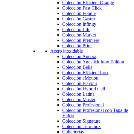
Colección Efficient Orange
Colección Fast Click
Colección Foodie
Colección Gastro
Colección Infinity
Colección Life
Colección Market
Colección Premiere
Colección Prior
Acero inoxidable
Colección Ancora
Colección Antistick Inox Edition
Colección Bella
Colección Efficient Inox
Colección eMotion
Colección Flavour
Colección Hybrid Cell
Colección Latina
Colección Master
Colección Profesional
Colección Profesional con Tapa de
Vidrio
Colección Signature
Colección Terminox
Cuberterías