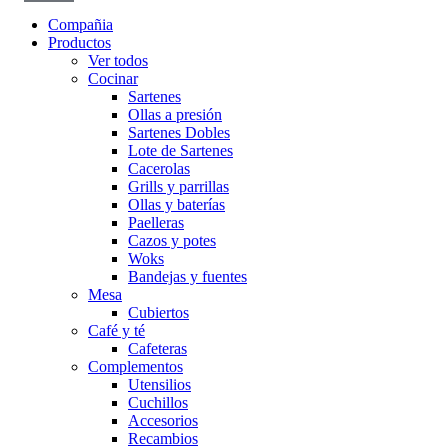
Compañia
Productos
Ver todos
Cocinar
Sartenes
Ollas a presión
Sartenes Dobles
Lote de Sartenes
Cacerolas
Grills y parrillas
Ollas y baterías
Paelleras
Cazos y potes
Woks
Bandejas y fuentes
Mesa
Cubiertos
Café y té
Cafeteras
Complementos
Utensilios
Cuchillos
Accesorios
Recambios