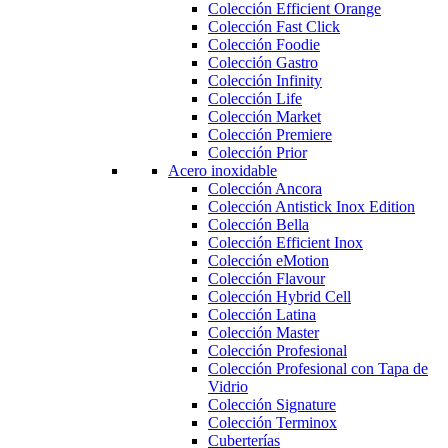
Colección Efficient Orange
Colección Fast Click
Colección Foodie
Colección Gastro
Colección Infinity
Colección Life
Colección Market
Colección Premiere
Colección Prior
Acero inoxidable
Colección Ancora
Colección Antistick Inox Edition
Colección Bella
Colección Efficient Inox
Colección eMotion
Colección Flavour
Colección Hybrid Cell
Colección Latina
Colección Master
Colección Profesional
Colección Profesional con Tapa de
Vidrio
Colección Signature
Colección Terminox
Cuberterías