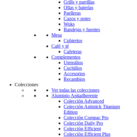
Grills y parrillas
Ollas y baterías
Paelleras
Cazos y potes
Woks
Bandejas y fuentes
Mesa
Cubiertos
Café y té
Cafeteras
Complementos
Utensilios
Cuchillos
Accesorios
Recambios
Colecciones
Ver todas las colecciones
Aluminio Antiadherente
Colección Advanced
Colección Antistick Titanium
Edition
Colección Compac Pro
Colección Daily Pro
Colección Efficient
Colección Efficient Plus