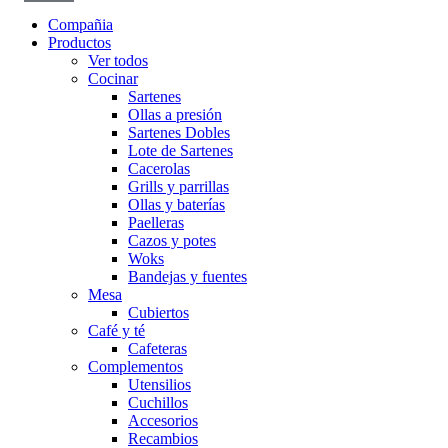
Compañia
Productos
Ver todos
Cocinar
Sartenes
Ollas a presión
Sartenes Dobles
Lote de Sartenes
Cacerolas
Grills y parrillas
Ollas y baterías
Paelleras
Cazos y potes
Woks
Bandejas y fuentes
Mesa
Cubiertos
Café y té
Cafeteras
Complementos
Utensilios
Cuchillos
Accesorios
Recambios