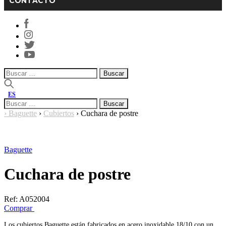
CONTACTO
Buscar:
ES
Buscar:
›
Baguette
›
Cubiertos
›
Cuchara de postre
Baguette
Cuchara de postre
Ref:
A052004
Comprar
Los cubiertos Baguette están fabricados en acero inoxidable 18/10 con un