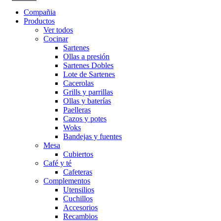
Compañia
Productos
Ver todos
Cocinar
Sartenes
Ollas a presión
Sartenes Dobles
Lote de Sartenes
Cacerolas
Grills y parrillas
Ollas y baterías
Paelleras
Cazos y potes
Woks
Bandejas y fuentes
Mesa
Cubiertos
Café y té
Cafeteras
Complementos
Utensilios
Cuchillos
Accesorios
Recambios