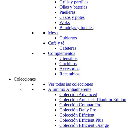
Grills y parrillas
Ollas y baterías
Paelleras
Cazos y potes
Woks
Bandejas y fuentes
Mesa
Cubiertos
Café y té
Cafeteras
Complementos
Utensilios
Cuchillos
Accesorios
Recambios
Colecciones
Ver todas las colecciones
Aluminio Antiadherente
Colección Advanced
Colección Antistick Titanium Edition
Colección Compac Pro
Colección Daily Pro
Colección Efficient
Colección Efficient Plus
Colección Efficient Orange