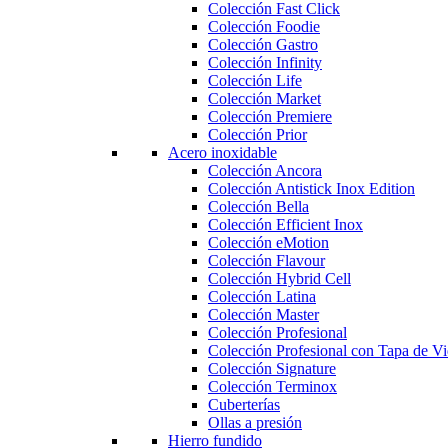
Colección Fast Click
Colección Foodie
Colección Gastro
Colección Infinity
Colección Life
Colección Market
Colección Premiere
Colección Prior
Acero inoxidable
Colección Ancora
Colección Antistick Inox Edition
Colección Bella
Colección Efficient Inox
Colección eMotion
Colección Flavour
Colección Hybrid Cell
Colección Latina
Colección Master
Colección Profesional
Colección Profesional con Tapa de Vi
Colección Signature
Colección Terminox
Cuberterías
Ollas a presión
Hierro fundido