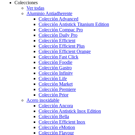
Colecciones
Ver todas
Aluminio Antiadherente
Colección Advanced
Colección Antistick Titanium Edition
Colección Compac Pro
Colección Daily Pro
Colección Efficient
Colección Efficient Plus
Colección Efficient Orange
Colección Fast Click
Colección Foodie
Colección Gastro
Colección Infinity
Colección Life
Colección Market
Colección Premiere
Colección Prior
Acero inoxidable
Colección Ancora
Colección Antistick Inox Edition
Colección Bella
Colección Efficient Inox
Colección eMotion
Colección Flavour