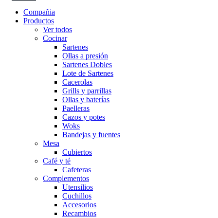
Compañia
Productos
Ver todos
Cocinar
Sartenes
Ollas a presión
Sartenes Dobles
Lote de Sartenes
Cacerolas
Grills y parrillas
Ollas y baterías
Paelleras
Cazos y potes
Woks
Bandejas y fuentes
Mesa
Cubiertos
Café y té
Cafeteras
Complementos
Utensilios
Cuchillos
Accesorios
Recambios