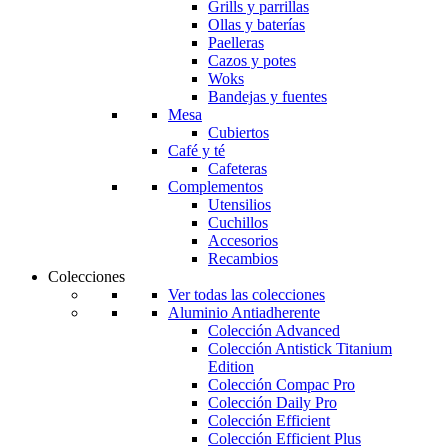
Grills y parrillas
Ollas y baterías
Paelleras
Cazos y potes
Woks
Bandejas y fuentes
Mesa
Cubiertos
Café y té
Cafeteras
Complementos
Utensilios
Cuchillos
Accesorios
Recambios
Colecciones
Ver todas las colecciones
Aluminio Antiadherente
Colección Advanced
Colección Antistick Titanium
Edition
Colección Compac Pro
Colección Daily Pro
Colección Efficient
Colección Efficient Plus