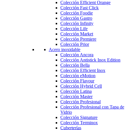
Colección Efficient Orange
Colección Fast Click
Colección Foodie
Colección Gastro
Colección Infinity
Colección Life
Colección Market
Colección Premiere
Colección Prior
Acero inoxidable
Colección Ancora
Colección Antistick Inox Edition
Colección Bella
Colección Efficient Inox
Colección eMotion
Colección Flavour
Colección Hybrid Cell
Colección Latina
Colección Master
Colección Profesional
Colección Profesional con Tapa de
Vidrio
Colección Signature
Colección Terminox
Cuberterías