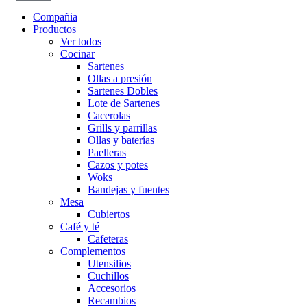
Compañia
Productos
Ver todos
Cocinar
Sartenes
Ollas a presión
Sartenes Dobles
Lote de Sartenes
Cacerolas
Grills y parrillas
Ollas y baterías
Paelleras
Cazos y potes
Woks
Bandejas y fuentes
Mesa
Cubiertos
Café y té
Cafeteras
Complementos
Utensilios
Cuchillos
Accesorios
Recambios