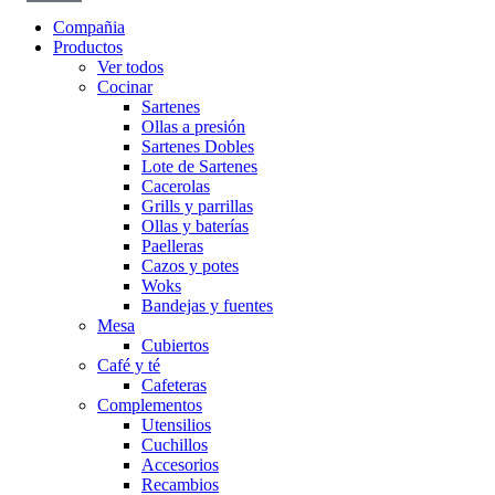
Compañia
Productos
Ver todos
Cocinar
Sartenes
Ollas a presión
Sartenes Dobles
Lote de Sartenes
Cacerolas
Grills y parrillas
Ollas y baterías
Paelleras
Cazos y potes
Woks
Bandejas y fuentes
Mesa
Cubiertos
Café y té
Cafeteras
Complementos
Utensilios
Cuchillos
Accesorios
Recambios