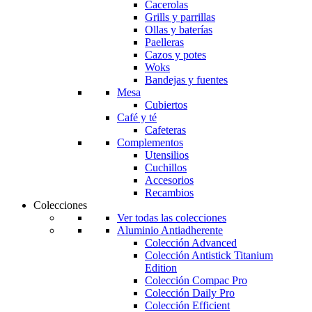
Cacerolas
Grills y parrillas
Ollas y baterías
Paelleras
Cazos y potes
Woks
Bandejas y fuentes
Mesa
Cubiertos
Café y té
Cafeteras
Complementos
Utensilios
Cuchillos
Accesorios
Recambios
Colecciones
Ver todas las colecciones
Aluminio Antiadherente
Colección Advanced
Colección Antistick Titanium
Edition
Colección Compac Pro
Colección Daily Pro
Colección Efficient