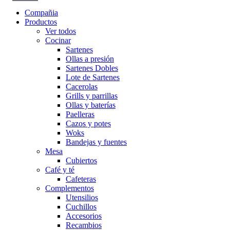
Compañia
Productos
Ver todos
Cocinar
Sartenes
Ollas a presión
Sartenes Dobles
Lote de Sartenes
Cacerolas
Grills y parrillas
Ollas y baterías
Paelleras
Cazos y potes
Woks
Bandejas y fuentes
Mesa
Cubiertos
Café y té
Cafeteras
Complementos
Utensilios
Cuchillos
Accesorios
Recambios