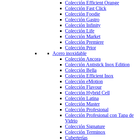
Colección Efficient Orange
Colección Fast Click
Colección Foodie
Colección Gastro
Colección Infinity
Colección Life
Colección Market
Colección Premiere
Colección Prior
Acero inoxidable
Colección Ancora
Colección Antistick Inox Edition
Colección Bella
Colección Efficient Inox
Colección eMotion
Colección Flavour
Colección Hybrid Cell
Colección Latina
Colección Master
Colección Profesional
Colección Profesional con Tapa de
Vidrio
Colección Signature
Colección Terminox
Cuberterías