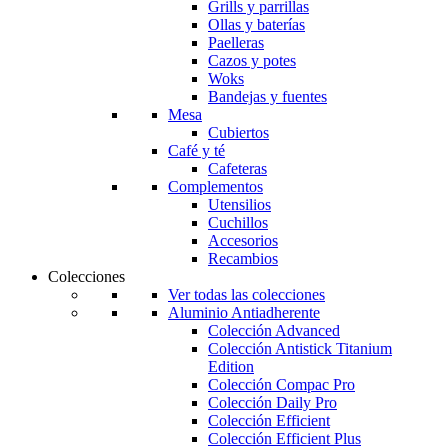
Grills y parrillas
Ollas y baterías
Paelleras
Cazos y potes
Woks
Bandejas y fuentes
Mesa
Cubiertos
Café y té
Cafeteras
Complementos
Utensilios
Cuchillos
Accesorios
Recambios
Colecciones
Ver todas las colecciones
Aluminio Antiadherente
Colección Advanced
Colección Antistick Titanium
Edition
Colección Compac Pro
Colección Daily Pro
Colección Efficient
Colección Efficient Plus