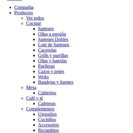
Compañia
Productos
Ver todos
Cocinar
Sartenes
Ollas a presión
Sartenes Dobles
Lote de Sartenes
Cacerolas
Grills y parrillas
Ollas y baterías
Paelleras
Cazos y potes
Woks
Bandejas y fuentes
Mesa
Cubiertos
Café y té
Cafeteras
Complementos
Utensilios
Cuchillos
Accesorios
Recambios