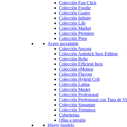
Colección Fast Click
Colección Foodie
Colección Gastro
Colección Infinity
Colección Life
Colección Market
Colección Premiere
Colección Prior
Acero inoxidable
Colección Ancora
Colección Antistick Inox Edition
Colección Bella
Colección Efficient Inox
Colección eMotion
Colección Flavour
Colección Hybrid Cell
Colección Latina
Colección Master
Colección Profesional
Colección Profesional con Tapa de Vi
Colección Signature
Colección Terminox
Cuberterías
Ollas a presión
Hierro fundido