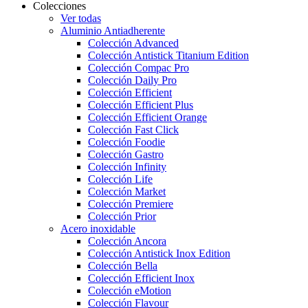
Colecciones
Ver todas
Aluminio Antiadherente
Colección Advanced
Colección Antistick Titanium Edition
Colección Compac Pro
Colección Daily Pro
Colección Efficient
Colección Efficient Plus
Colección Efficient Orange
Colección Fast Click
Colección Foodie
Colección Gastro
Colección Infinity
Colección Life
Colección Market
Colección Premiere
Colección Prior
Acero inoxidable
Colección Ancora
Colección Antistick Inox Edition
Colección Bella
Colección Efficient Inox
Colección eMotion
Colección Flavour