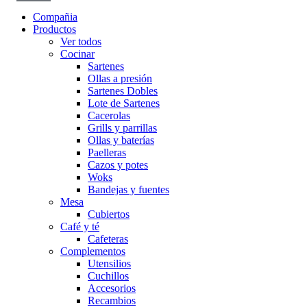
Compañia
Productos
Ver todos
Cocinar
Sartenes
Ollas a presión
Sartenes Dobles
Lote de Sartenes
Cacerolas
Grills y parrillas
Ollas y baterías
Paelleras
Cazos y potes
Woks
Bandejas y fuentes
Mesa
Cubiertos
Café y té
Cafeteras
Complementos
Utensilios
Cuchillos
Accesorios
Recambios