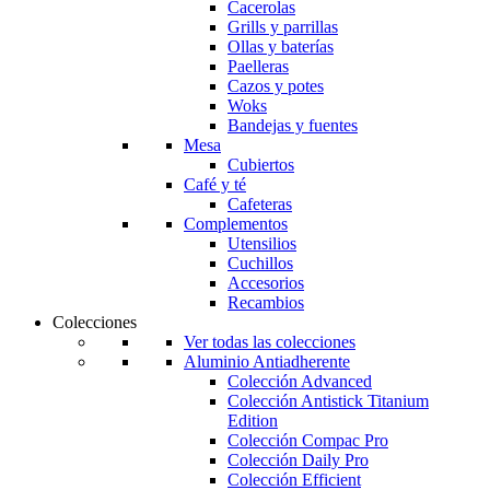
Cacerolas
Grills y parrillas
Ollas y baterías
Paelleras
Cazos y potes
Woks
Bandejas y fuentes
Mesa
Cubiertos
Café y té
Cafeteras
Complementos
Utensilios
Cuchillos
Accesorios
Recambios
Colecciones
Ver todas las colecciones
Aluminio Antiadherente
Colección Advanced
Colección Antistick Titanium
Edition
Colección Compac Pro
Colección Daily Pro
Colección Efficient