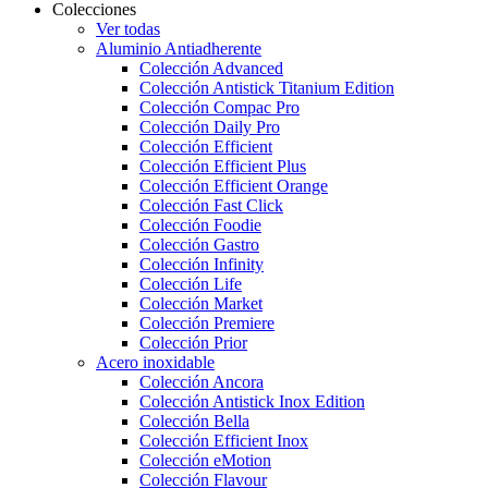
Colecciones
Ver todas
Aluminio Antiadherente
Colección Advanced
Colección Antistick Titanium Edition
Colección Compac Pro
Colección Daily Pro
Colección Efficient
Colección Efficient Plus
Colección Efficient Orange
Colección Fast Click
Colección Foodie
Colección Gastro
Colección Infinity
Colección Life
Colección Market
Colección Premiere
Colección Prior
Acero inoxidable
Colección Ancora
Colección Antistick Inox Edition
Colección Bella
Colección Efficient Inox
Colección eMotion
Colección Flavour