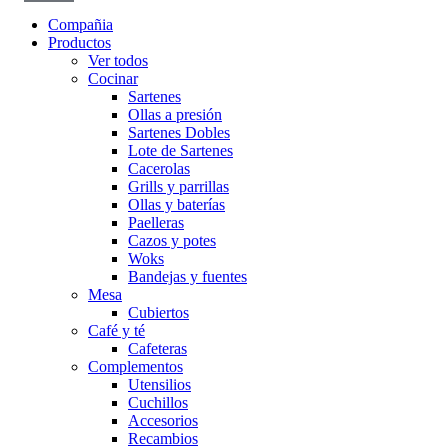
Compañia
Productos
Ver todos
Cocinar
Sartenes
Ollas a presión
Sartenes Dobles
Lote de Sartenes
Cacerolas
Grills y parrillas
Ollas y baterías
Paelleras
Cazos y potes
Woks
Bandejas y fuentes
Mesa
Cubiertos
Café y té
Cafeteras
Complementos
Utensilios
Cuchillos
Accesorios
Recambios