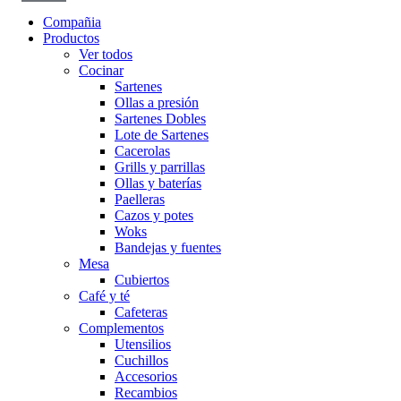
Compañia
Productos
Ver todos
Cocinar
Sartenes
Ollas a presión
Sartenes Dobles
Lote de Sartenes
Cacerolas
Grills y parrillas
Ollas y baterías
Paelleras
Cazos y potes
Woks
Bandejas y fuentes
Mesa
Cubiertos
Café y té
Cafeteras
Complementos
Utensilios
Cuchillos
Accesorios
Recambios