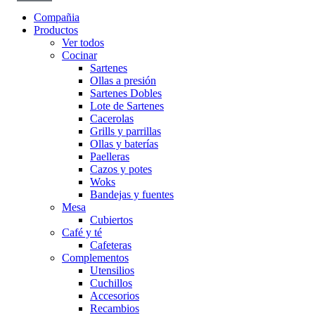
Compañia
Productos
Ver todos
Cocinar
Sartenes
Ollas a presión
Sartenes Dobles
Lote de Sartenes
Cacerolas
Grills y parrillas
Ollas y baterías
Paelleras
Cazos y potes
Woks
Bandejas y fuentes
Mesa
Cubiertos
Café y té
Cafeteras
Complementos
Utensilios
Cuchillos
Accesorios
Recambios