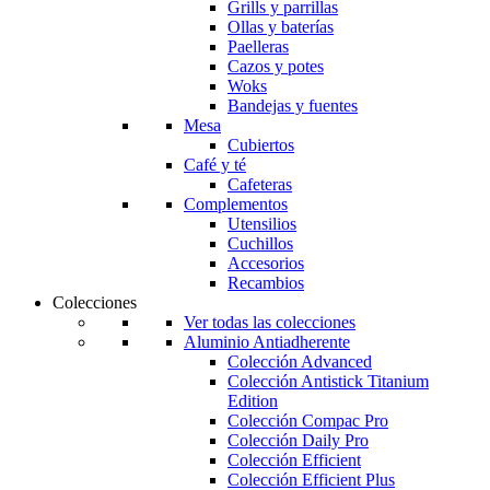
Grills y parrillas
Ollas y baterías
Paelleras
Cazos y potes
Woks
Bandejas y fuentes
Mesa
Cubiertos
Café y té
Cafeteras
Complementos
Utensilios
Cuchillos
Accesorios
Recambios
Colecciones
Ver todas las colecciones
Aluminio Antiadherente
Colección Advanced
Colección Antistick Titanium
Edition
Colección Compac Pro
Colección Daily Pro
Colección Efficient
Colección Efficient Plus