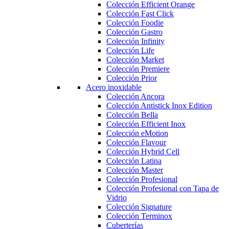
Colección Efficient Orange
Colección Fast Click
Colección Foodie
Colección Gastro
Colección Infinity
Colección Life
Colección Market
Colección Premiere
Colección Prior
Acero inoxidable
Colección Ancora
Colección Antistick Inox Edition
Colección Bella
Colección Efficient Inox
Colección eMotion
Colección Flavour
Colección Hybrid Cell
Colección Latina
Colección Master
Colección Profesional
Colección Profesional con Tapa de
Vidrio
Colección Signature
Colección Terminox
Cuberterías