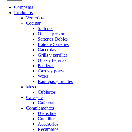
Compañia
Productos
Ver todos
Cocinar
Sartenes
Ollas a presión
Sartenes Dobles
Lote de Sartenes
Cacerolas
Grills y parrillas
Ollas y baterías
Paelleras
Cazos y potes
Woks
Bandejas y fuentes
Mesa
Cubiertos
Café y té
Cafeteras
Complementos
Utensilios
Cuchillos
Accesorios
Recambios