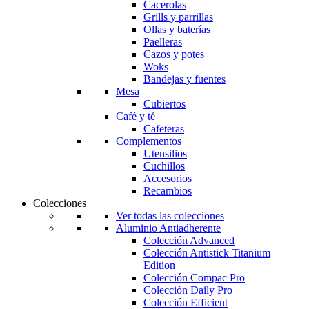
Cacerolas
Grills y parrillas
Ollas y baterías
Paelleras
Cazos y potes
Woks
Bandejas y fuentes
Mesa
Cubiertos
Café y té
Cafeteras
Complementos
Utensilios
Cuchillos
Accesorios
Recambios
Colecciones
Ver todas las colecciones
Aluminio Antiadherente
Colección Advanced
Colección Antistick Titanium
Edition
Colección Compac Pro
Colección Daily Pro
Colección Efficient