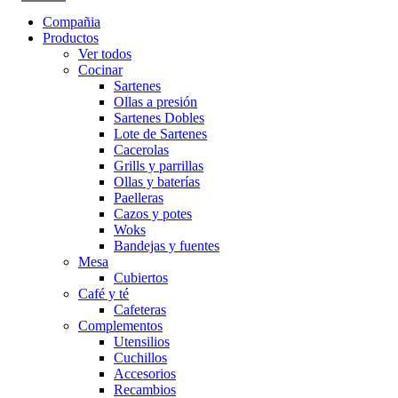
Compañia
Productos
Ver todos
Cocinar
Sartenes
Ollas a presión
Sartenes Dobles
Lote de Sartenes
Cacerolas
Grills y parrillas
Ollas y baterías
Paelleras
Cazos y potes
Woks
Bandejas y fuentes
Mesa
Cubiertos
Café y té
Cafeteras
Complementos
Utensilios
Cuchillos
Accesorios
Recambios