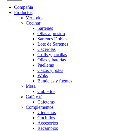
Compañia
Productos
Ver todos
Cocinar
Sartenes
Ollas a presión
Sartenes Dobles
Lote de Sartenes
Cacerolas
Grills y parrillas
Ollas y baterías
Paelleras
Cazos y potes
Woks
Bandejas y fuentes
Mesa
Cubiertos
Café y té
Cafeteras
Complementos
Utensilios
Cuchillos
Accesorios
Recambios