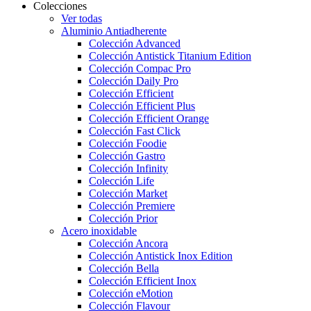
Colecciones
Ver todas
Aluminio Antiadherente
Colección Advanced
Colección Antistick Titanium Edition
Colección Compac Pro
Colección Daily Pro
Colección Efficient
Colección Efficient Plus
Colección Efficient Orange
Colección Fast Click
Colección Foodie
Colección Gastro
Colección Infinity
Colección Life
Colección Market
Colección Premiere
Colección Prior
Acero inoxidable
Colección Ancora
Colección Antistick Inox Edition
Colección Bella
Colección Efficient Inox
Colección eMotion
Colección Flavour