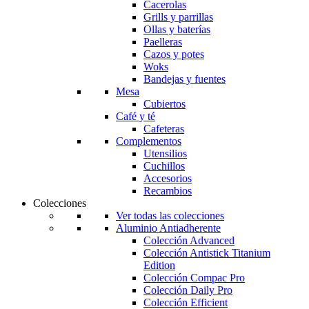
Cacerolas
Grills y parrillas
Ollas y baterías
Paelleras
Cazos y potes
Woks
Bandejas y fuentes
Mesa
Cubiertos
Café y té
Cafeteras
Complementos
Utensilios
Cuchillos
Accesorios
Recambios
Colecciones
Ver todas las colecciones
Aluminio Antiadherente
Colección Advanced
Colección Antistick Titanium
Edition
Colección Compac Pro
Colección Daily Pro
Colección Efficient