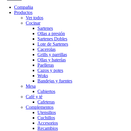
Compañia
Productos
Ver todos
Cocinar
Sartenes
Ollas a presión
Sartenes Dobles
Lote de Sartenes
Cacerolas
Grills y parrillas
Ollas y baterías
Paelleras
Cazos y potes
Woks
Bandejas y fuentes
Mesa
Cubiertos
Café y té
Cafeteras
Complementos
Utensilios
Cuchillos
Accesorios
Recambios