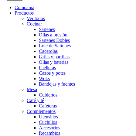
Compañia
Productos
Ver todos
Cocinar
Sartenes
Ollas a presión
Sartenes Dobles
Lote de Sartenes
Cacerolas
Grills y parrillas
Ollas y baterías
Paelleras
Cazos y potes
Woks
Bandejas y fuentes
Mesa
Cubiertos
Café y té
Cafeteras
Complementos
Utensilios
Cuchillos
Accesorios
Recambios