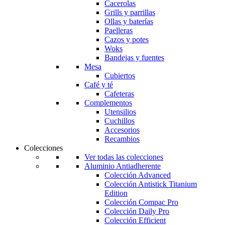
Cacerolas
Grills y parrillas
Ollas y baterías
Paelleras
Cazos y potes
Woks
Bandejas y fuentes
Mesa
Cubiertos
Café y té
Cafeteras
Complementos
Utensilios
Cuchillos
Accesorios
Recambios
Colecciones
Ver todas las colecciones
Aluminio Antiadherente
Colección Advanced
Colección Antistick Titanium
Edition
Colección Compac Pro
Colección Daily Pro
Colección Efficient