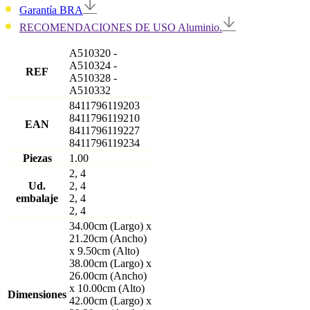
Garantía BRA
RECOMENDACIONES DE USO Aluminio.
A510320
-
A510324
-
REF
A510328
-
A510332
8411796119203
8411796119210
EAN
8411796119227
8411796119234
Piezas
1.00
2, 4
Ud.
2, 4
embalaje
2, 4
2, 4
34.00cm (Largo) x
21.20cm (Ancho)
x 9.50cm (Alto)
38.00cm (Largo) x
26.00cm (Ancho)
x 10.00cm (Alto)
Dimensiones
42.00cm (Largo) x