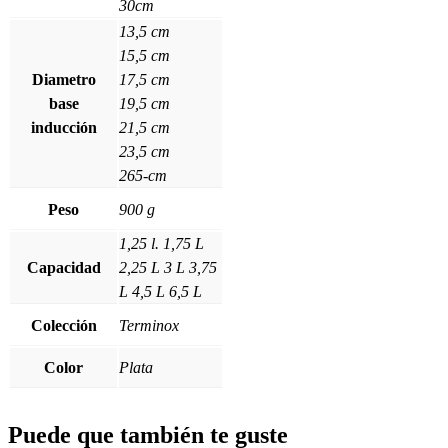
30cm
13,5 cm
15,5 cm
Diametro
17,5 cm
base
19,5 cm
inducción
21,5 cm
23,5 cm
265-cm
Peso
900 g
1,25 l.
1,75 L
Capacidad
2,25 L
3 L
3,75
L
4,5 L
6,5 L
Colección
Terminox
Color
Plata
Puede que también te guste