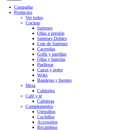
Compañia
Productos
Ver todos
Cocinar
Sartenes
Ollas a presión
Sartenes Dobles
Lote de Sartenes
Cacerolas
Grills y parrillas
Ollas y baterías
Paelleras
Cazos y potes
Woks
Bandejas y fuentes
Mesa
Cubiertos
Café y té
Cafeteras
Complementos
Utensilios
Cuchillos
Accesorios
Recambios