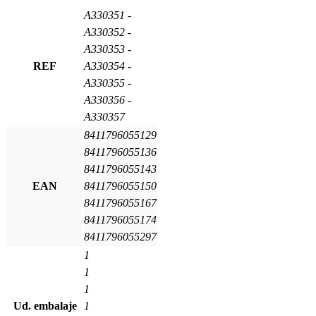
A330351
-
A330352
-
A330353
-
REF
A330354
-
A330355
-
A330356
-
A330357
8411796055129
8411796055136
8411796055143
EAN
8411796055150
8411796055167
8411796055174
8411796055297
1
1
1
Ud. embalaje
1