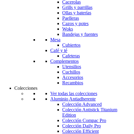
Cacerolas
Grills y parrillas
Ollas y baterías
Paelleras
Cazos y potes
Woks
Bandejas y fuentes
Mesa
Cubiertos
Café y té
Cafeteras
Complementos
Utensilios
Cuchillos
Accesorios
Recambios
Colecciones
Ver todas las colecciones
Aluminio Antiadherente
Colección Advanced
Colección Antistick Titanium
Edition
Colección Compac Pro
Colección Daily Pro
Colección Efficient