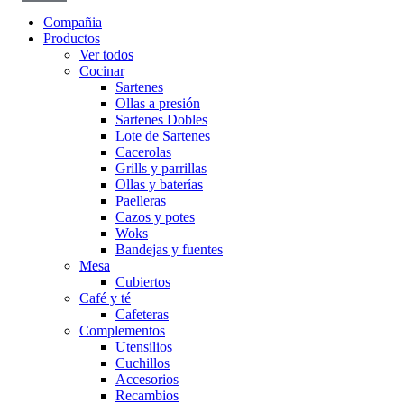
Compañia
Productos
Ver todos
Cocinar
Sartenes
Ollas a presión
Sartenes Dobles
Lote de Sartenes
Cacerolas
Grills y parrillas
Ollas y baterías
Paelleras
Cazos y potes
Woks
Bandejas y fuentes
Mesa
Cubiertos
Café y té
Cafeteras
Complementos
Utensilios
Cuchillos
Accesorios
Recambios