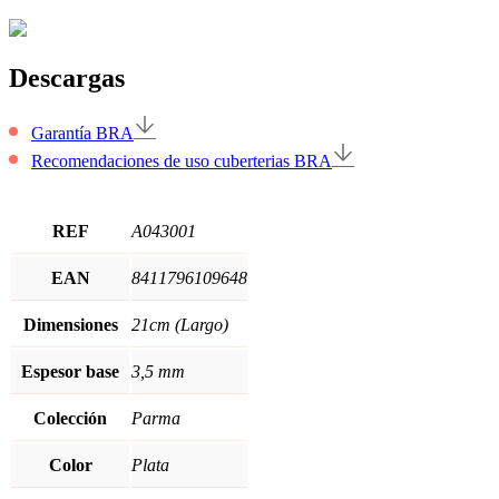
Descargas
Garantía BRA
Recomendaciones de uso cuberterias BRA
REF
A043001
EAN
8411796109648
Dimensiones
21cm (Largo)
Espesor base
3,5 mm
Colección
Parma
Color
Plata