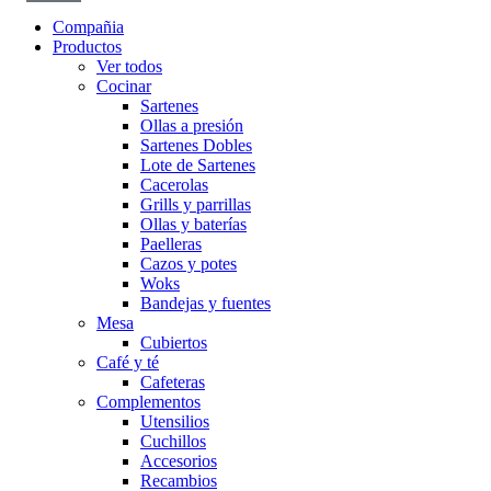
Compañia
Productos
Ver todos
Cocinar
Sartenes
Ollas a presión
Sartenes Dobles
Lote de Sartenes
Cacerolas
Grills y parrillas
Ollas y baterías
Paelleras
Cazos y potes
Woks
Bandejas y fuentes
Mesa
Cubiertos
Café y té
Cafeteras
Complementos
Utensilios
Cuchillos
Accesorios
Recambios