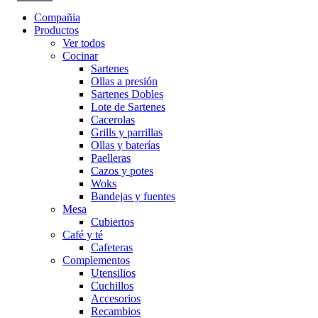
Compañia
Productos
Ver todos
Cocinar
Sartenes
Ollas a presión
Sartenes Dobles
Lote de Sartenes
Cacerolas
Grills y parrillas
Ollas y baterías
Paelleras
Cazos y potes
Woks
Bandejas y fuentes
Mesa
Cubiertos
Café y té
Cafeteras
Complementos
Utensilios
Cuchillos
Accesorios
Recambios