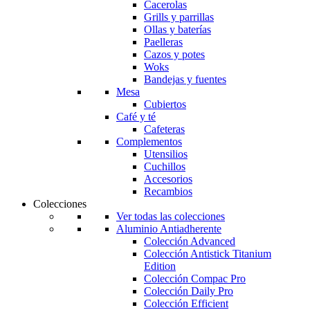
Cacerolas
Grills y parrillas
Ollas y baterías
Paelleras
Cazos y potes
Woks
Bandejas y fuentes
Mesa
Cubiertos
Café y té
Cafeteras
Complementos
Utensilios
Cuchillos
Accesorios
Recambios
Colecciones
Ver todas las colecciones
Aluminio Antiadherente
Colección Advanced
Colección Antistick Titanium
Edition
Colección Compac Pro
Colección Daily Pro
Colección Efficient