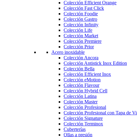
Colección Efficient Orange
Colección Fast Click
Colección Foodie
Colección Gastro
Colección Infinity
Colección Life
Colección Market
Colección Premiere
Colección Prior
Acero inoxidable
Colección Ancora
Colección Antistick Inox Edition
Colección Bella
Colección Efficient Inox
Colección eMotion
Colección Flavour
Colección Hybrid Cell
Colección Latina
Colección Master
Colección Profesional
Colección Profesional con Tapa de Vi
Colección Signature
Colección Terminox
Cuberterías
Ollas a presión