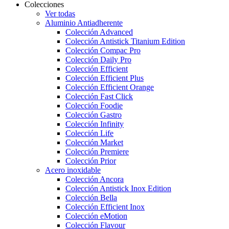
Colecciones
Ver todas
Aluminio Antiadherente
Colección Advanced
Colección Antistick Titanium Edition
Colección Compac Pro
Colección Daily Pro
Colección Efficient
Colección Efficient Plus
Colección Efficient Orange
Colección Fast Click
Colección Foodie
Colección Gastro
Colección Infinity
Colección Life
Colección Market
Colección Premiere
Colección Prior
Acero inoxidable
Colección Ancora
Colección Antistick Inox Edition
Colección Bella
Colección Efficient Inox
Colección eMotion
Colección Flavour