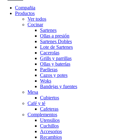
Compañia
Productos
Ver todos
Cocinar
Sartenes
Ollas a presión
Sartenes Dobles
Lote de Sartenes
Cacerolas
Grills y parrillas
Ollas y baterías
Paelleras
Cazos y potes
Woks
Bandejas y fuentes
Mesa
Cubiertos
Café y té
Cafeteras
Complementos
Utensilios
Cuchillos
Accesorios
Recambios