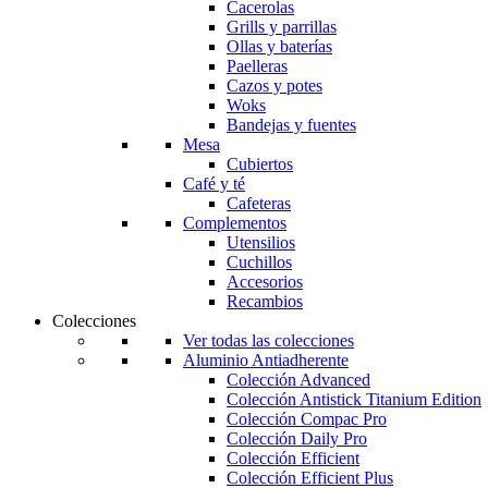
Cacerolas
Grills y parrillas
Ollas y baterías
Paelleras
Cazos y potes
Woks
Bandejas y fuentes
Mesa
Cubiertos
Café y té
Cafeteras
Complementos
Utensilios
Cuchillos
Accesorios
Recambios
Colecciones
Ver todas las colecciones
Aluminio Antiadherente
Colección Advanced
Colección Antistick Titanium Edition
Colección Compac Pro
Colección Daily Pro
Colección Efficient
Colección Efficient Plus