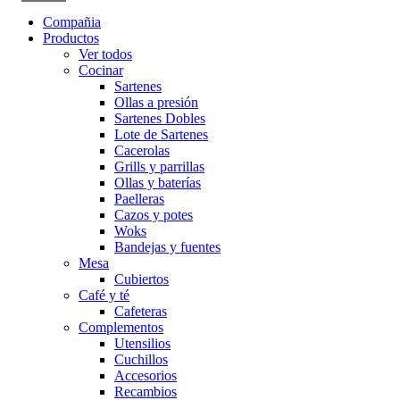
Compañia
Productos
Ver todos
Cocinar
Sartenes
Ollas a presión
Sartenes Dobles
Lote de Sartenes
Cacerolas
Grills y parrillas
Ollas y baterías
Paelleras
Cazos y potes
Woks
Bandejas y fuentes
Mesa
Cubiertos
Café y té
Cafeteras
Complementos
Utensilios
Cuchillos
Accesorios
Recambios