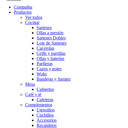
Compañia
Productos
Ver todos
Cocinar
Sartenes
Ollas a presión
Sartenes Dobles
Lote de Sartenes
Cacerolas
Grills y parrillas
Ollas y baterías
Paelleras
Cazos y potes
Woks
Bandejas y fuentes
Mesa
Cubiertos
Café y té
Cafeteras
Complementos
Utensilios
Cuchillos
Accesorios
Recambios