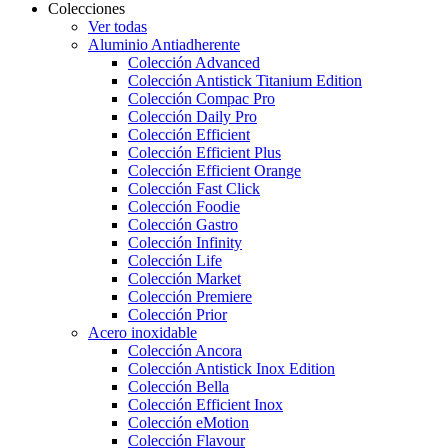
Colecciones
Ver todas
Aluminio Antiadherente
Colección Advanced
Colección Antistick Titanium Edition
Colección Compac Pro
Colección Daily Pro
Colección Efficient
Colección Efficient Plus
Colección Efficient Orange
Colección Fast Click
Colección Foodie
Colección Gastro
Colección Infinity
Colección Life
Colección Market
Colección Premiere
Colección Prior
Acero inoxidable
Colección Ancora
Colección Antistick Inox Edition
Colección Bella
Colección Efficient Inox
Colección eMotion
Colección Flavour