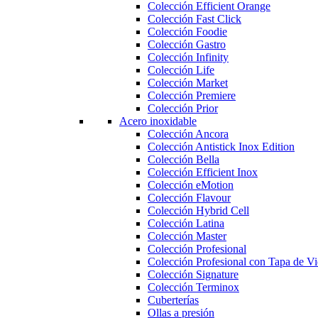
Colección Efficient Orange
Colección Fast Click
Colección Foodie
Colección Gastro
Colección Infinity
Colección Life
Colección Market
Colección Premiere
Colección Prior
Acero inoxidable
Colección Ancora
Colección Antistick Inox Edition
Colección Bella
Colección Efficient Inox
Colección eMotion
Colección Flavour
Colección Hybrid Cell
Colección Latina
Colección Master
Colección Profesional
Colección Profesional con Tapa de Vi
Colección Signature
Colección Terminox
Cuberterías
Ollas a presión