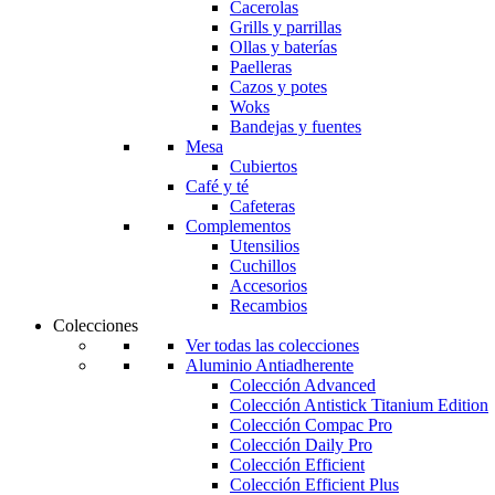
Cacerolas
Grills y parrillas
Ollas y baterías
Paelleras
Cazos y potes
Woks
Bandejas y fuentes
Mesa
Cubiertos
Café y té
Cafeteras
Complementos
Utensilios
Cuchillos
Accesorios
Recambios
Colecciones
Ver todas las colecciones
Aluminio Antiadherente
Colección Advanced
Colección Antistick Titanium Edition
Colección Compac Pro
Colección Daily Pro
Colección Efficient
Colección Efficient Plus