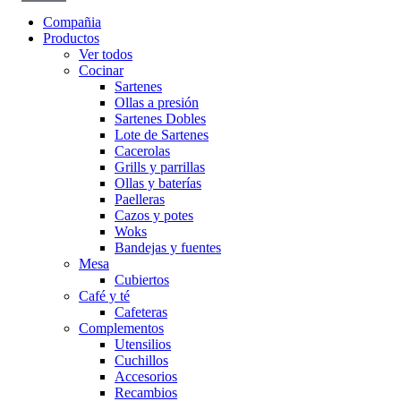
Compañia
Productos
Ver todos
Cocinar
Sartenes
Ollas a presión
Sartenes Dobles
Lote de Sartenes
Cacerolas
Grills y parrillas
Ollas y baterías
Paelleras
Cazos y potes
Woks
Bandejas y fuentes
Mesa
Cubiertos
Café y té
Cafeteras
Complementos
Utensilios
Cuchillos
Accesorios
Recambios