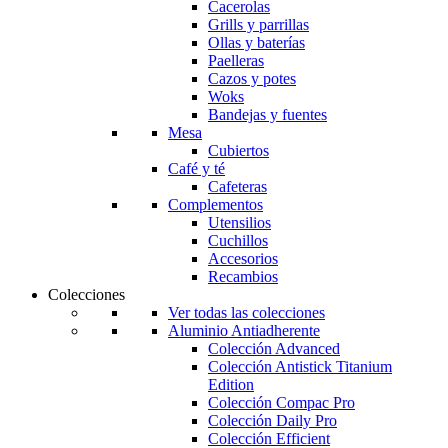
Cacerolas
Grills y parrillas
Ollas y baterías
Paelleras
Cazos y potes
Woks
Bandejas y fuentes
Mesa
Cubiertos
Café y té
Cafeteras
Complementos
Utensilios
Cuchillos
Accesorios
Recambios
Colecciones
Ver todas las colecciones
Aluminio Antiadherente
Colección Advanced
Colección Antistick Titanium
Edition
Colección Compac Pro
Colección Daily Pro
Colección Efficient