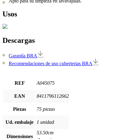
Apto para su limpieza en lavavajillas.
Usos
Descargas
Garantía BRA
Recomendaciones de uso cuberterias BRA
REF
A045075
EAN
8411796112662
Piezas
75 piezas
Ud. embalaje
1 unidad
53.50cm
Dimensiones