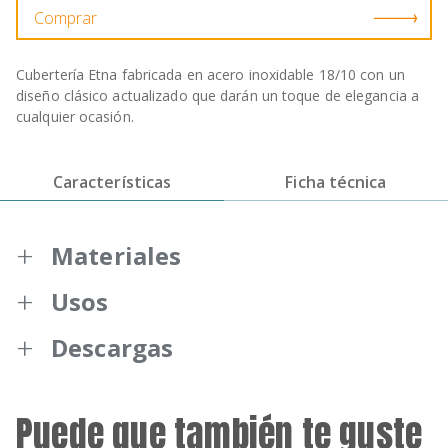
Comprar
Cubertería Etna fabricada en acero inoxidable 18/10 con un
diseño clásico actualizado que darán un toque de elegancia a
cualquier ocasión.
Características
Ficha técnica
Materiales
Usos
Piezas fabricadas en acero inoxidable
18/10.
Descargas
3,5 mm de espesor.
Garantía BRA
Acabado pulido brillante.
Puede que también te guste
Recomendaciones de uso cuberterias
Diseño clásico actualizado que darán un
BRA