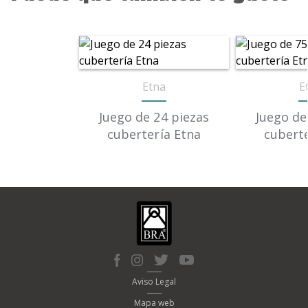
toque de elegancia a cualquier ocasión.
Apto para lavado en lavavajillas.
Etna
E
Juego de 24 piezas
Juego de
cubertería Etna
cuberte
Aviso Legal
Mapa web