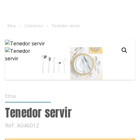
Etna
›
Cubiertos
›
Tenedor servir
Etna
Tenedor servir
Ref:
A046012