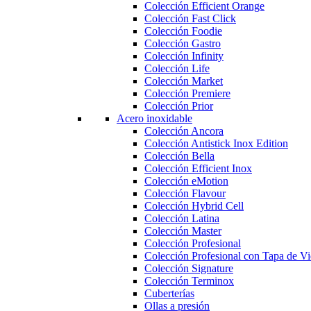
Colección Efficient Orange
Colección Fast Click
Colección Foodie
Colección Gastro
Colección Infinity
Colección Life
Colección Market
Colección Premiere
Colección Prior
Acero inoxidable
Colección Ancora
Colección Antistick Inox Edition
Colección Bella
Colección Efficient Inox
Colección eMotion
Colección Flavour
Colección Hybrid Cell
Colección Latina
Colección Master
Colección Profesional
Colección Profesional con Tapa de Vi
Colección Signature
Colección Terminox
Cuberterías
Ollas a presión