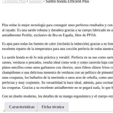
›
Efficient Plus
›
Sartenes
›
Sartén honda Efficient Plus
Plus reúne la mejor tecnología para conseguir unos perfectos resultados y con 
al rayado. Es una sartén robusta y duradera gracias a su cuerpo fabricado en a
antiadherente Profile, exclusivo de Bra en España, libre de PFOA.
Es apta para todas las fuentes de calor (incluida la inducción) gracias a su fo
excelente reparto de la temperatura para una cocción perfecta de todas nuestra
La sartén honda es de lo más práctica y versátil. Perfecta en su uso como sart
carnes, verduras o pescados, resulta ideal como wok y como cacerola baja con 
platos sencillos como unos garbanzos con chorizo, unos fideos chinos fritos c
champiñones o una deliciosa menestra de verduras con un pellizco de pimentón 
unas croquetas, los buñuelos de la merienda o unos aros de cebolla, como un
perfectas y muy crujientes. Su versatilidad la hace ideal, además, para cocina
las croquetas. Gracias a su excelente antiadherente no se pegará nada, lo que 
Con un diseño moderno, los detalles de su mango ergonómico y el cuerpo exter
Características
Ficha técnica