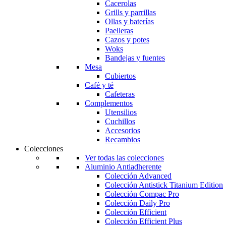
Cacerolas
Grills y parrillas
Ollas y baterías
Paelleras
Cazos y potes
Woks
Bandejas y fuentes
Mesa
Cubiertos
Café y té
Cafeteras
Complementos
Utensilios
Cuchillos
Accesorios
Recambios
Colecciones
Ver todas las colecciones
Aluminio Antiadherente
Colección Advanced
Colección Antistick Titanium Edition
Colección Compac Pro
Colección Daily Pro
Colección Efficient
Colección Efficient Plus