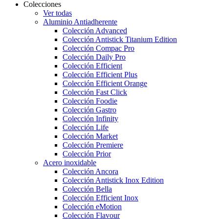
Colecciones
Ver todas
Aluminio Antiadherente
Colección Advanced
Colección Antistick Titanium Edition
Colección Compac Pro
Colección Daily Pro
Colección Efficient
Colección Efficient Plus
Colección Efficient Orange
Colección Fast Click
Colección Foodie
Colección Gastro
Colección Infinity
Colección Life
Colección Market
Colección Premiere
Colección Prior
Acero inoxidable
Colección Ancora
Colección Antistick Inox Edition
Colección Bella
Colección Efficient Inox
Colección eMotion
Colección Flavour