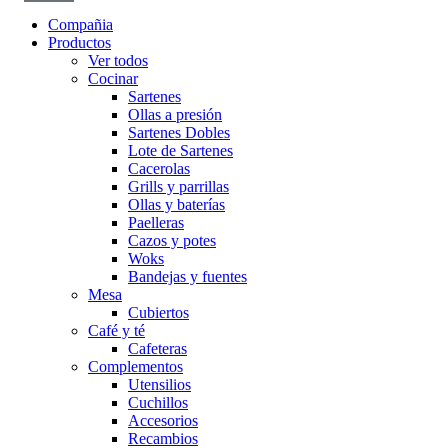
Compañia
Productos
Ver todos
Cocinar
Sartenes
Ollas a presión
Sartenes Dobles
Lote de Sartenes
Cacerolas
Grills y parrillas
Ollas y baterías
Paelleras
Cazos y potes
Woks
Bandejas y fuentes
Mesa
Cubiertos
Café y té
Cafeteras
Complementos
Utensilios
Cuchillos
Accesorios
Recambios