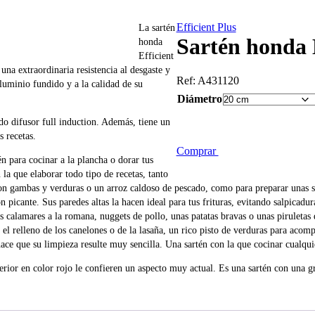
Efficient Plus
La sartén
Sartén honda E
honda
Efficient
una extraordinaria resistencia al desgaste y
Ref:
A431120
luminio fundido y a la calidad de su
Diámetro
ndo difusor full induction. Además, tiene un
s recetas.
Comprar
én para cocinar a la plancha o dorar tus
la que elaborar todo tipo de recetas, tanto
on gambas y verduras o un arroz caldoso de pescado, como para preparar unas sab
picante. Sus paredes altas la hacen ideal para tus frituras, evitando salpicad
os calamares a la romana, nuggets de pollo, unas patatas bravas o unas pirule
r el relleno de los canelones o de la lasaña, un rico pisto de verduras para acom
hace que su limpieza resulte muy sencilla. Una sartén con la que cocinar cualqu
ior en color rojo le confieren un aspecto muy actual. Es una sartén con una gr