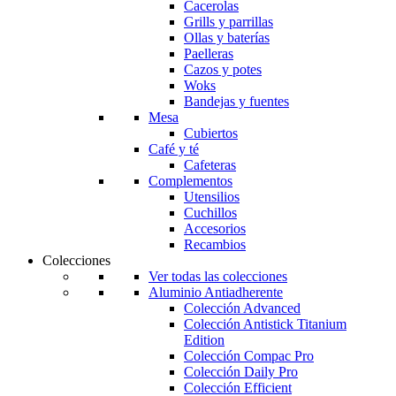
Cacerolas
Grills y parrillas
Ollas y baterías
Paelleras
Cazos y potes
Woks
Bandejas y fuentes
Mesa
Cubiertos
Café y té
Cafeteras
Complementos
Utensilios
Cuchillos
Accesorios
Recambios
Colecciones
Ver todas las colecciones
Aluminio Antiadherente
Colección Advanced
Colección Antistick Titanium
Edition
Colección Compac Pro
Colección Daily Pro
Colección Efficient