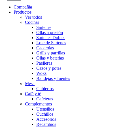
Compañia
Productos
Ver todos
Cocinar
Sartenes
Ollas a presión
Sartenes Dobles
Lote de Sartenes
Cacerolas
Grills y parrillas
Ollas y baterías
Paelleras
Cazos y potes
Woks
Bandejas y fuentes
Mesa
Cubiertos
Café y té
Cafeteras
Complementos
Utensilios
Cuchillos
Accesorios
Recambios