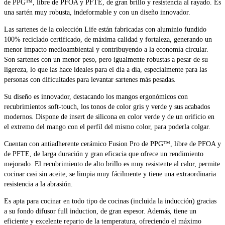
de PPG™, libre de PFOA y PFTE, de gran brillo y resistencia al rayado. Es
una sartén muy robusta, indeformable y con un diseño innovador.
Las sartenes de la colección Life están fabricadas con aluminio fundido
100% reciclado certificado, de máxima calidad y fortaleza, generando un
menor impacto medioambiental y contribuyendo a la economía circular.
Son sartenes con un menor peso, pero igualmente robustas a pesar de su
ligereza, lo que las hace ideales para el día a día, especialmente para las
personas con dificultades para levantar sartenes más pesadas.
Su diseño es innovador, destacando los mangos ergonómicos con
recubrimientos soft-touch, los tonos de color gris y verde y sus acabados
modernos. Dispone de insert de silicona en color verde y de un orificio en
el extremo del mango con el perfil del mismo color, para poderla colgar.
Cuentan con antiadherente cerámico Fusion Pro de PPG™, libre de PFOA y
de PFTE, de larga duración y gran eficacia que ofrece un rendimiento
mejorado. El recubrimiento de alto brillo es muy resistente al calor, permite
cocinar casi sin aceite, se limpia muy fácilmente y tiene una extraordinaria
resistencia a la abrasión.
Es apta para cocinar en todo tipo de cocinas (incluida la inducción) gracias
a su fondo difusor full induction, de gran espesor. Además, tiene un
eficiente y excelente reparto de la temperatura, ofreciendo el máximo