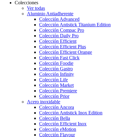
Colecciones
Ver todas
Aluminio Antiadherente
Colección Advanced
Colección Antistick Titanium Edition
Colección Compac Pro
Colección Daily Pro
Colección Efficient
Colección Efficient Plus
Colección Efficient Orange
Colección Fast Click
Colección Foodie
Colección Gastro
Colección Infinity
Colección Life
Colección Market
Colección Premiere
Colección Prior
Acero inoxidable
Colección Ancora
Colección Antistick Inox Edition
Colección Bella
Colección Efficient Inox
Colección eMotion
Colección Flavour