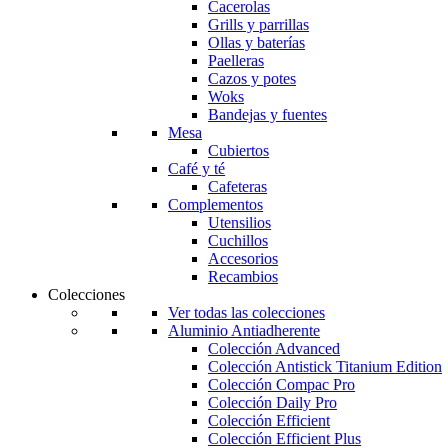
Cacerolas
Grills y parrillas
Ollas y baterías
Paelleras
Cazos y potes
Woks
Bandejas y fuentes
Mesa
Cubiertos
Café y té
Cafeteras
Complementos
Utensilios
Cuchillos
Accesorios
Recambios
Colecciones
Ver todas las colecciones
Aluminio Antiadherente
Colección Advanced
Colección Antistick Titanium Edition
Colección Compac Pro
Colección Daily Pro
Colección Efficient
Colección Efficient Plus