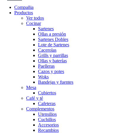
Compañia
Productos
Ver todos
Cocinar
Sartenes
Ollas a presión
Sartenes Dobles
Lote de Sartenes
Cacerolas
Grills y parrillas
Ollas y baterías
Paelleras
Cazos y potes
Woks
Bandejas y fuentes
Mesa
Cubiertos
Café y té
Cafeteras
Complementos
Utensilios
Cuchillos
Accesorios
Recambios