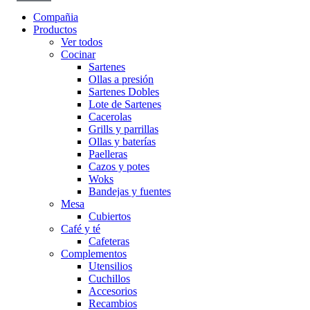
Compañia
Productos
Ver todos
Cocinar
Sartenes
Ollas a presión
Sartenes Dobles
Lote de Sartenes
Cacerolas
Grills y parrillas
Ollas y baterías
Paelleras
Cazos y potes
Woks
Bandejas y fuentes
Mesa
Cubiertos
Café y té
Cafeteras
Complementos
Utensilios
Cuchillos
Accesorios
Recambios