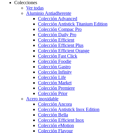
Colecciones
Ver todas
Aluminio Antiadherente
Colección Advanced
Colección Antistick Titanium Edition
Colección Compac Pro
Colección Daily Pro
Colección Efficient
Colección Efficient Plus
Colección Efficient Orange
Colección Fast Click
Colección Foodie
Colección Gastro
Colección Infinity
Colección Life
Colección Market
Colección Premiere
Colección Prior
Acero inoxidable
Colección Ancora
Colección Antistick Inox Edition
Colección Bella
Colección Efficient Inox
Colección eMotion
Colección Flavour