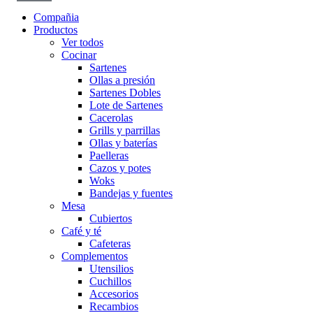
Compañia
Productos
Ver todos
Cocinar
Sartenes
Ollas a presión
Sartenes Dobles
Lote de Sartenes
Cacerolas
Grills y parrillas
Ollas y baterías
Paelleras
Cazos y potes
Woks
Bandejas y fuentes
Mesa
Cubiertos
Café y té
Cafeteras
Complementos
Utensilios
Cuchillos
Accesorios
Recambios